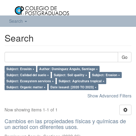
Search
Search
Go
Subject: Erosión ×
Author: Domínguez Angulo, Santiago ×
Subject: Calidad del suelo ×
Subject: Soil quality ×
Subject: Erosion ×
Subject: Ecosystem services ×
Subject: Agricultura tropical ×
Subject: Organic matter ×
Date issued: [2020 TO 2023] ×
Show Advanced Filters
Now showing items 1-1 of 1
Cambios en las propiedades físicas y químicas de
un acrisol con diferentes usos.