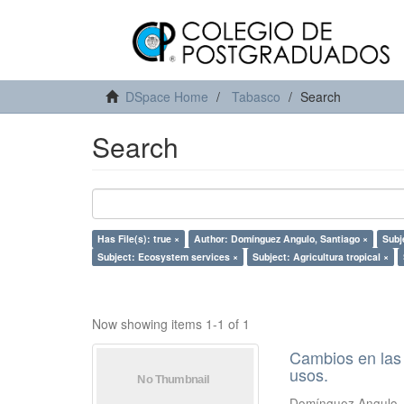
DSpace Home
Tabasco
Search
Search
Has File(s): true ×
Author: Domínguez Angulo, Santiago ×
Subj
Subject: Ecosystem services ×
Subject: Agricultura tropical ×
Now showing items 1-1 of 1
Cambios en las 
usos.
Domínguez Angulo,