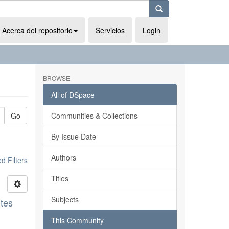
Acerca del repositorio
Servicios
Login
BROWSE
All of DSpace
Go
Communities & Collections
By Issue Date
Authors
 Filters
Titles
Subjects
ntes
This Community