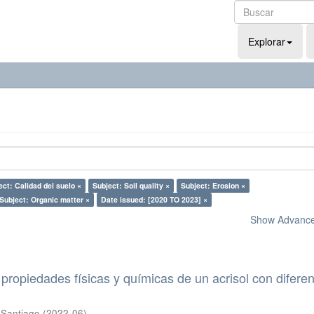
Explorar
ect: Calidad del suelo ×
Subject: Soil quality ×
Subject: Erosion ×
Subject: Organic matter ×
Date issued: [2020 TO 2023] ×
Show Advanced
propiedades físicas y químicas de un acrisol con difere
 Santiago
(
2022-06
)