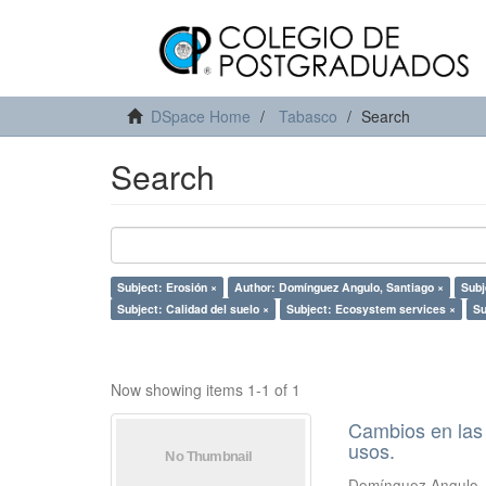
DSpace Home
Tabasco
Search
Search
Subject: Erosión ×
Author: Domínguez Angulo, Santiago ×
Subj
Subject: Calidad del suelo ×
Subject: Ecosystem services ×
Su
Now showing items 1-1 of 1
Cambios en las 
usos.
Domínguez Angulo,