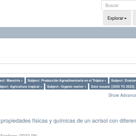
Explorar
ect: Maestría ×
Subject: Producción Agroalimentaria en el Trópico ×
Subject: Erosion
bject: Agricultura tropical ×
Subject: Organic matter ×
Date issued: [2020 TO 2023] 
Show Advanced
propiedades físicas y químicas de un acrisol con difere
 Santiago
(
2022-06
)