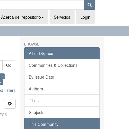
Acerca del repositorio
Servicios
Login
BROWSE
All of DSpace
Go
Communities & Collections
 ×
By Issue Date
×
Authors
 Filters
Titles
Subjects
ntes
This Community