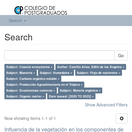
Search
Search
Go
Subject: Coastal ecosystems ×
Author: Castillo Arias, Edith de los Ángeles ×
Subject: Maestría ×
Subject: Humedales ×
Subject: Flujo de nutrientes ×
Subject: Carbono orgánico soluble ×
Subject: Producción Agroalimentaria en el Trópico ×
Subject: Ecosistemas costeros ×
Subject: Materia orgánica ×
Subject: Organic matter ×
Date issued: [2020 TO 2023] ×
Show Advanced Filters
Now showing items 1-1 of 1
Influencia de la vegetación en los componentes de