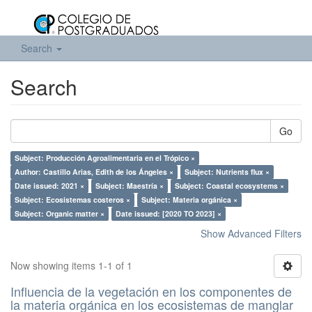
Search
Search
Go
Subject: Producción Agroalimentaria en el Trópico ×
Author: Castillo Arias, Edith de los Ángeles ×
Subject: Nutrients flux ×
Date issued: 2021 ×
Subject: Maestría ×
Subject: Coastal ecosystems ×
Subject: Ecosistemas costeros ×
Subject: Materia orgánica ×
Subject: Organic matter ×
Date issued: [2020 TO 2023] ×
Show Advanced Filters
Now showing items 1-1 of 1
Influencia de la vegetación en los componentes de
la materia orgánica en los ecosistemas de manglar