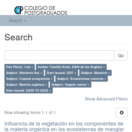
Search
Search
Go
Has File(s): true ×
Author: Castillo Arias, Edith de los Ángeles ×
Subject: Nutrients flux ×
Date issued: 2021 ×
Subject: Maestría ×
Subject: Coastal ecosystems ×
Subject: Ecosistemas costeros ×
Subject: Materia orgánica ×
Subject: Organic matter ×
Date issued: [2020 TO 2023] ×
Show Advanced Filters
Now showing items 1-1 of 1
Influencia de la vegetación en los componentes de
la materia orgánica en los ecosistemas de manglar