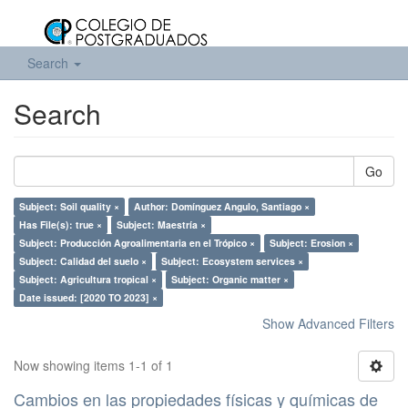
Search
Search
Go
Subject: Soil quality ×
Author: Domínguez Angulo, Santiago ×
Has File(s): true ×
Subject: Maestría ×
Subject: Producción Agroalimentaria en el Trópico ×
Subject: Erosion ×
Subject: Calidad del suelo ×
Subject: Ecosystem services ×
Subject: Agricultura tropical ×
Subject: Organic matter ×
Date issued: [2020 TO 2023] ×
Show Advanced Filters
Now showing items 1-1 of 1
Cambios en las propiedades físicas y químicas de