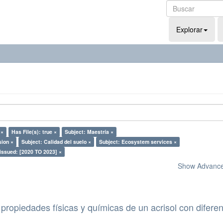
Explorar
 ×
Has File(s): true ×
Subject: Maestría ×
sion ×
Subject: Calidad del suelo ×
Subject: Ecosystem services ×
issued: [2020 TO 2023] ×
Show Advanced
propiedades físicas y químicas de un acrisol con difere