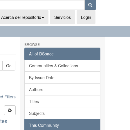
Acerca del repositorio
Servicios
Login
BROWSE
All of DSpace
Go
Communities & Collections
By Issue Date
Authors
 Filters
Titles
Subjects
ntes
This Community