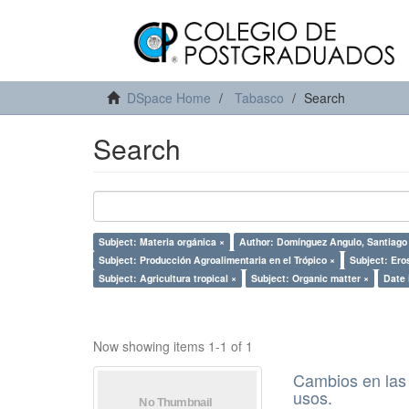
DSpace Home
Tabasco
Search
Search
Subject: Materia orgánica ×
Author: Domínguez Angulo, Santiago
Subject: Producción Agroalimentaria en el Trópico ×
Subject: Ero
Subject: Agricultura tropical ×
Subject: Organic matter ×
Date 
Now showing items 1-1 of 1
Cambios en las 
usos.