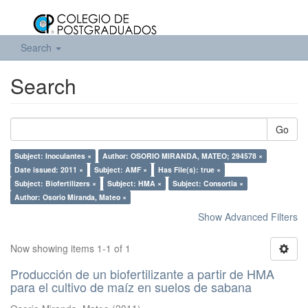
Search
Search
Go
Subject: Inoculantes ×
Author: OSORIO MIRANDA, MATEO; 294578 ×
Date issued: 2011 ×
Subject: AMF ×
Has File(s): true ×
Subject: Biofertilizers ×
Subject: HMA ×
Subject: Consortia ×
Author: Osorio Miranda, Mateo ×
Show Advanced Filters
Now showing items 1-1 of 1
Producción de un biofertilizante a partir de HMA
para el cultivo de maíz en suelos de sabana