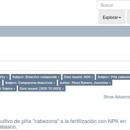
Explorar
lity ×
Subject: Bioactive compounds ×
Date issued: 2020 ×
Subject: Piña cabezon
×
Subject: Compuestos bioactivos ×
Author: Pérez Romero, Juventino ×
l Trópico ×
Date issued: [2020 TO 2023] ×
Show Advanced
ultivo de piña "cabezona" a la fertilización con NPK en
Tabasco.