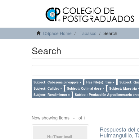
DSpace Home
Tabasco
Search
Search
Subject: Cabezona pineapple ×
Has File(s): true ×
Subject: Qua
Subject: Calidad ×
Subject: Optimal dose ×
Subject: Maestría 
Subject: Rendimiento ×
Subject: Producción Agroalimentaria en e
Now showing items 1-1 of 1
Respuesta del c
Huimanguillo, 