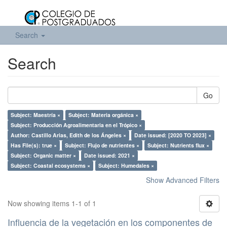
Search
Search
Go
Subject: Maestría ×
Subject: Materia orgánica ×
Subject: Producción Agroalimentaria en el Trópico ×
Author: Castillo Arias, Edith de los Ángeles ×
Date issued: [2020 TO 2023] ×
Has File(s): true ×
Subject: Flujo de nutrientes ×
Subject: Nutrients flux ×
Subject: Organic matter ×
Date issued: 2021 ×
Subject: Coastal ecosystems ×
Subject: Humedales ×
Show Advanced Filters
Now showing items 1-1 of 1
Influencia de la vegetación en los componentes de