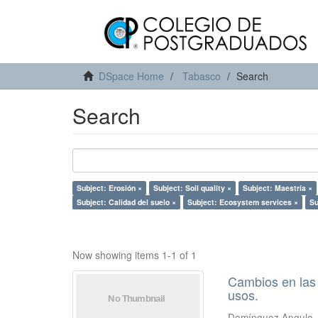
DSpace Home
Tabasco
Search
Search
Subject: Erosión ×
Subject: Soil quality ×
Subject: Maestría ×
Subject: Calidad del suelo ×
Subject: Ecosystem services ×
Su
Now showing items 1-1 of 1
Cambios en las 
usos.
Domínguez Angulo,