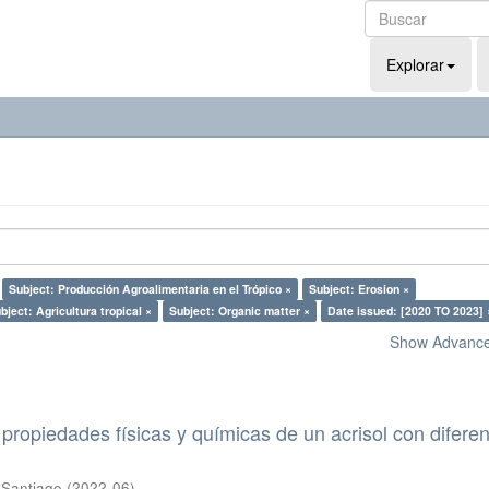
Explorar
Subject: Producción Agroalimentaria en el Trópico ×
Subject: Erosion ×
bject: Agricultura tropical ×
Subject: Organic matter ×
Date issued: [2020 TO 2023] 
Show Advanced
propiedades físicas y químicas de un acrisol con difere
 Santiago
(
2022-06
)