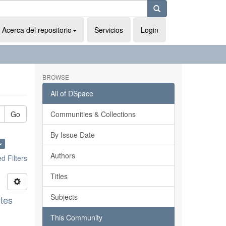
Acerca del repositorio
Servicios
Login
BROWSE
All of DSpace
Go
Communities & Collections
By Issue Date
×
Authors
 Filters
Titles
Subjects
ntes
This Community