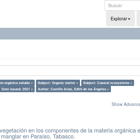
Explorar
no orgánico soluble ×
Subject: Organic matter ×
Subject: Coastal ecosystems ×
Date issued: 2021 ×
Author: Castillo Arias, Edith de los Ángeles ×
Show Advanced
a vegetación en los componentes de la materia orgánica e
 manglar en Paraíso, Tabasco.