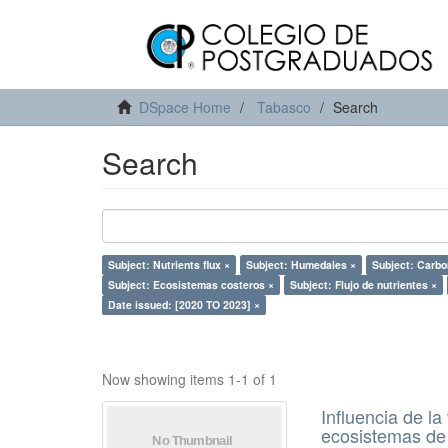
DSpace Home
Tabasco
Search
Search
Subject: Nutrients flux ×
Subject: Humedales ×
Subject: Carbo
Subject: Ecosistemas costeros ×
Subject: Flujo de nutrientes ×
Date issued: [2020 TO 2023] ×
Now showing items 1-1 of 1
Influencia de l
ecosistemas de