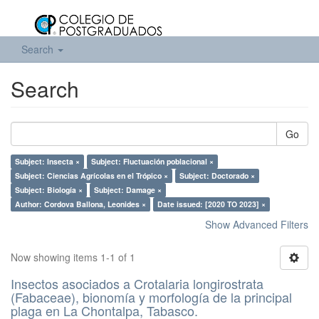
Search
Search
Go
Subject: Insecta ×
Subject: Fluctuación poblacional ×
Subject: Ciencias Agrícolas en el Trópico ×
Subject: Doctorado ×
Subject: Biología ×
Subject: Damage ×
Author: Cordova Ballona, Leonides ×
Date issued: [2020 TO 2023] ×
Show Advanced Filters
Now showing items 1-1 of 1
Insectos asociados a Crotalaria longirostrata
(Fabaceae), bionomía y morfología de la principal
plaga en La Chontalpa, Tabasco.