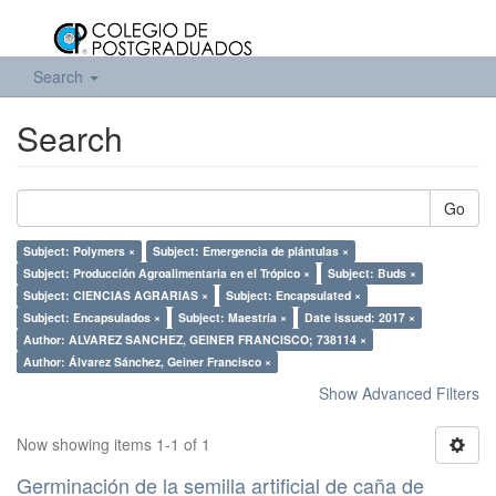
Search
Search
Go
Subject: Polymers ×
Subject: Emergencia de plántulas ×
Subject: Producción Agroalimentaria en el Trópico ×
Subject: Buds ×
Subject: CIENCIAS AGRARIAS ×
Subject: Encapsulated ×
Subject: Encapsulados ×
Subject: Maestría ×
Date issued: 2017 ×
Author: ALVAREZ SANCHEZ, GEINER FRANCISCO; 738114 ×
Author: Álvarez Sánchez, Geiner Francisco ×
Show Advanced Filters
Now showing items 1-1 of 1
Germinación de la semilla artificial de caña de