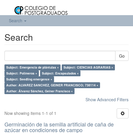
Search
Search
Go
Subject: Emergencia de plántulas ×
Subject: CIENCIAS AGRARIAS ×
Subject: Polímeros ×
Subject: Encapsulados ×
Subject: Seedling emergence ×
Author: ALVAREZ SANCHEZ, GEINER FRANCISCO; 738114 ×
Author: Álvarez Sánchez, Geiner Francisco ×
Show Advanced Filters
Now showing items 1-1 of 1
Germinación de la semilla artificial de caña de
azúcar en condiciones de campo