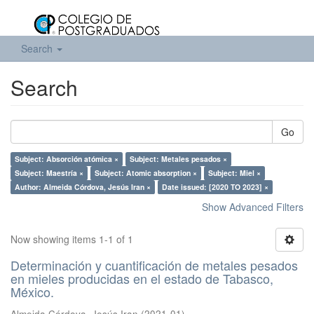
Search
Search
Go
Subject: Absorción atómica ×
Subject: Metales pesados ×
Subject: Maestría ×
Subject: Atomic absorption ×
Subject: Miel ×
Author: Almeida Córdova, Jesús Iran ×
Date issued: [2020 TO 2023] ×
Show Advanced Filters
Now showing items 1-1 of 1
Determinación y cuantificación de metales pesados
en mieles producidas en el estado de Tabasco,
México.
Almeida Córdova, Jesús Iran
(
2021-01
)