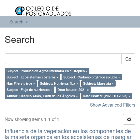
Search
Search
Go
Subject: Producción Agroalimentaria en el Trópico ×
Subject: Ecosistemas costeros ×
Subject: Carbono orgánico soluble ×
Has File(s): true ×
Subject: Nutrients flux ×
Subject: Maestría ×
Subject: Flujo de nutrientes ×
Date issued: 2021 ×
Author: Castillo Arias, Edith de los Ángeles ×
Date issued: [2020 TO 2023] ×
Show Advanced Filters
Now showing items 1-1 of 1
Influencia de la vegetación en los componentes de
la materia orgánica en los ecosistemas de manglar