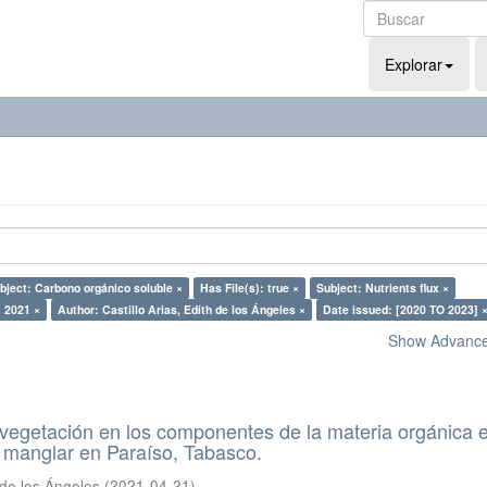
Explorar
bject: Carbono orgánico soluble ×
Has File(s): true ×
Subject: Nutrients flux ×
: 2021 ×
Author: Castillo Arias, Edith de los Ángeles ×
Date issued: [2020 TO 2023] 
Show Advanced
a vegetación en los componentes de la materia orgánica e
 manglar en Paraíso, Tabasco.
h de los Ángeles
(
2021-04-21
)