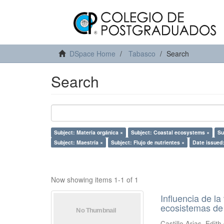
DSpace Home
Tabasco
Search
Search
Subject: Materia orgánica ×
Subject: Coastal ecosystems ×
Su
Subject: Maestría ×
Subject: Flujo de nutrientes ×
Date issued
Now showing items 1-1 of 1
Influencia de l
ecosistemas de
Castillo Arias, Edit