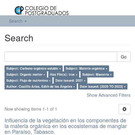
Search
Search
Go
Subject: Carbono orgánico soluble ×
Subject: Materia orgánica ×
Subject: Organic matter ×
Has File(s): true ×
Subject: Maestría ×
Subject: Flujo de nutrientes ×
Date issued: 2021 ×
Author: Castillo Arias, Edith de los Ángeles ×
Date issued: [2020 TO 2023] ×
Show Advanced Filters
Now showing items 1-1 of 1
Influencia de la vegetación en los componentes de
la materia orgánica en los ecosistemas de manglar
en Paraíso, Tabasco.