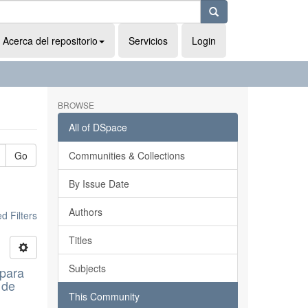
Acerca del repositorio
Servicios
Login
BROWSE
All of DSpace
Go
Communities & Collections
By Issue Date
Authors
 Filters
Titles
Subjects
 para
 de
This Community