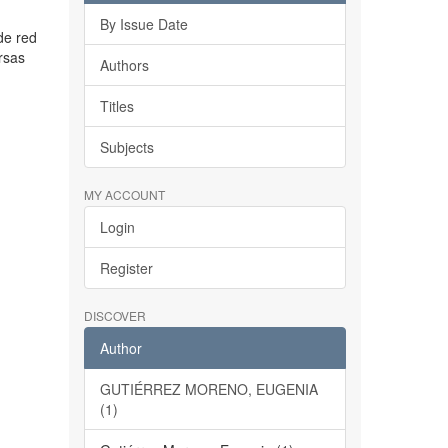
By Issue Date
de red
rsas
Authors
Titles
Subjects
MY ACCOUNT
Login
Register
DISCOVER
Author
GUTIÉRREZ MORENO, EUGENIA
(1)