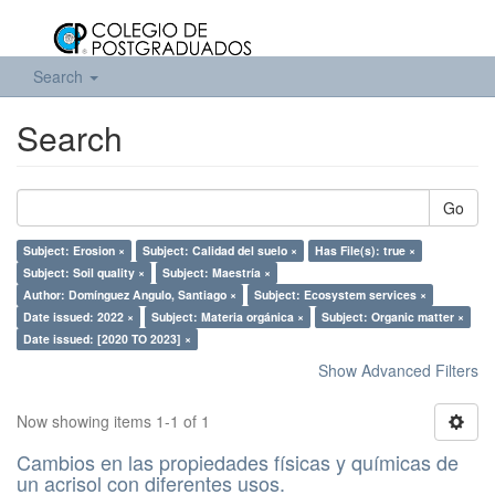
Search
Search
Go
Subject: Erosion ×
Subject: Calidad del suelo ×
Has File(s): true ×
Subject: Soil quality ×
Subject: Maestría ×
Author: Domínguez Angulo, Santiago ×
Subject: Ecosystem services ×
Date issued: 2022 ×
Subject: Materia orgánica ×
Subject: Organic matter ×
Date issued: [2020 TO 2023] ×
Show Advanced Filters
Now showing items 1-1 of 1
Cambios en las propiedades físicas y químicas de
un acrisol con diferentes usos.