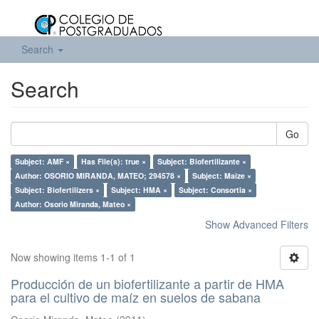
Search
Search
Go
Subject: AMF ×
Has File(s): true ×
Subject: Biofertilizante ×
Author: OSORIO MIRANDA, MATEO; 294578 ×
Subject: Maize ×
Subject: Biofertilizers ×
Subject: HMA ×
Subject: Consortia ×
Author: Osorio Miranda, Mateo ×
Show Advanced Filters
Now showing items 1-1 of 1
Producción de un biofertilizante a partir de HMA
para el cultivo de maíz en suelos de sabana