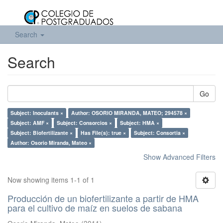
Search
Search
Go
Subject: Inoculants ×
Author: OSORIO MIRANDA, MATEO; 294578 ×
Subject: AMF ×
Subject: Consorcios ×
Subject: HMA ×
Subject: Biofertilizante ×
Has File(s): true ×
Subject: Consortia ×
Author: Osorio Miranda, Mateo ×
Show Advanced Filters
Now showing items 1-1 of 1
Producción de un biofertilizante a partir de HMA
para el cultivo de maíz en suelos de sabana