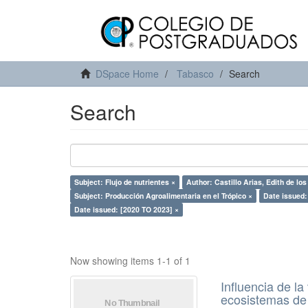
DSpace Home
Tabasco
Search
Search
Subject: Flujo de nutrientes ×
Author: Castillo Arias, Edith de lo
Subject: Producción Agroalimentaria en el Trópico ×
Date issued:
Date issued: [2020 TO 2023] ×
Now showing items 1-1 of 1
Influencia de l
ecosistemas de