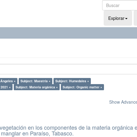
Explorar
s Ángeles ×
Subject: Maestría ×
Subject: Humedales ×
 2021 ×
Subject: Materia orgánica ×
Subject: Organic matter ×
Show Advanced
a vegetación en los componentes de la materia orgánica e
 manglar en Paraíso, Tabasco.