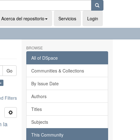
Acerca del repositorio
Servicios
Login
BROWSE
All of DSpace
Go
Communities & Collections
×
By Issue Date
Authors
 Filters
Titles
Subjects
n la
This Community