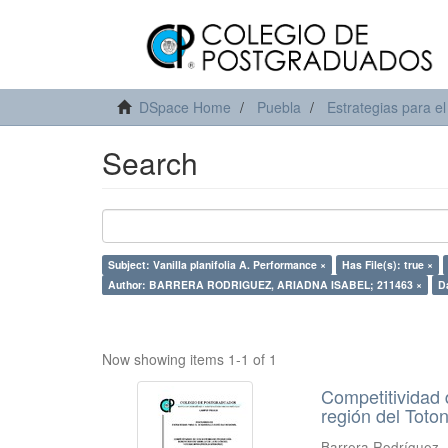
DSpace Home
Puebla
Estrategias para el
Search
Subject: Vanilla planifolia A. Performance ×
Has File(s): true ×
Author: BARRERA RODRIGUEZ, ARIADNA ISABEL; 211463 ×
D
Now showing items 1-1 of 1
Competitividad 
región del Toto
Barrera Rodríguez, 