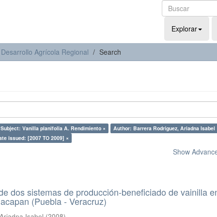
Explorar
 Desarrollo Agrícola Regional
Search
Subject: Vanilla planifolia A. Rendimiento ×
Author: Barrera Rodríguez, Ariadna Isabel 
ate issued: [2007 TO 2009] ×
Show Advanced
de dos sistemas de producción-beneficiado de vainilla e
nacapan (Puebla - Veracruz)
Ariadna Isabel
(
2008
)