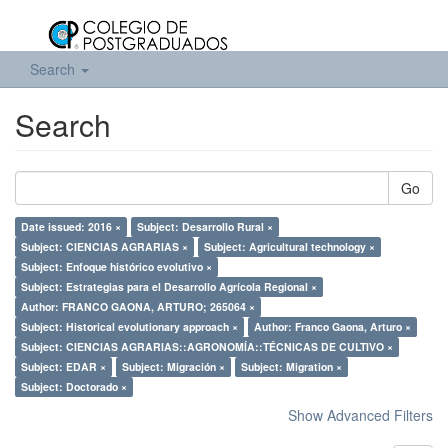
Search
Search
Go
Date issued: 2016 ×
Subject: Desarrollo Rural ×
Subject: CIENCIAS AGRARIAS ×
Subject: Agricultural technology ×
Subject: Enfoque histórico evolutivo ×
Subject: Estrategias para el Desarrollo Agrícola Regional ×
Author: FRANCO GAONA, ARTURO; 265064 ×
Subject: Historical evolutionary approach ×
Author: Franco Gaona, Arturo ×
Subject: CIENCIAS AGRARIAS::AGRONOMÍA::TÉCNICAS DE CULTIVO ×
Subject: EDAR ×
Subject: Migración ×
Subject: Migration ×
Subject: Doctorado ×
Show Advanced Filters