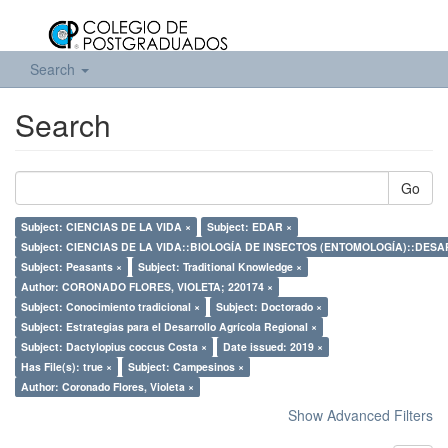
Search
Search
Go
Subject: CIENCIAS DE LA VIDA ×
Subject: EDAR ×
Subject: CIENCIAS DE LA VIDA::BIOLOGÍA DE INSECTOS (ENTOMOLOGÍA)::DES
Subject: Peasants ×
Subject: Traditional Knowledge ×
Author: CORONADO FLORES, VIOLETA; 220174 ×
Subject: Conocimiento tradicional ×
Subject: Doctorado ×
Subject: Estrategias para el Desarrollo Agrícola Regional ×
Subject: Dactylopius coccus Costa ×
Date issued: 2019 ×
Has File(s): true ×
Subject: Campesinos ×
Author: Coronado Flores, Violeta ×
Show Advanced Filters