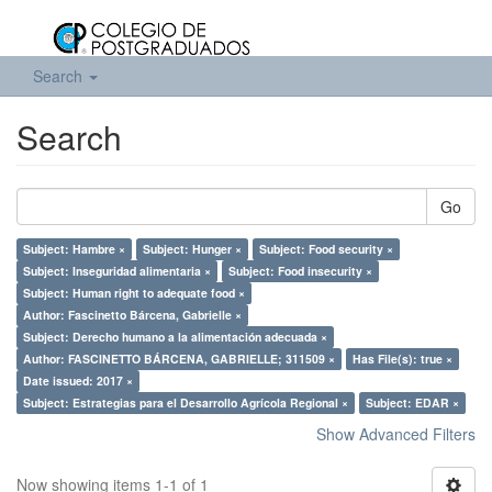
Search
Search
Go
Subject: Hambre ×
Subject: Hunger ×
Subject: Food security ×
Subject: Inseguridad alimentaria ×
Subject: Food insecurity ×
Subject: Human right to adequate food ×
Author: Fascinetto Bárcena, Gabrielle ×
Subject: Derecho humano a la alimentación adecuada ×
Author: FASCINETTO BÁRCENA, GABRIELLE; 311509 ×
Has File(s): true ×
Date issued: 2017 ×
Subject: Estrategias para el Desarrollo Agrícola Regional ×
Subject: EDAR ×
Show Advanced Filters
Now showing items 1-1 of 1