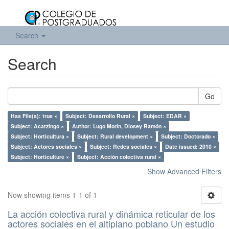
Search
Search
Go
Has File(s): true ×
Subject: Desarrollo Rural ×
Subject: EDAR ×
Subject: Acatzingo ×
Author: Lugo Morín, Diosey Ramón ×
Subject: Horticultura ×
Subject: Rural development ×
Subject: Doctorado ×
Subject: Actores sociales ×
Subject: Redes sociales ×
Date issued: 2010 ×
Subject: Horticulture ×
Subject: Acción colectiva rural ×
Show Advanced Filters
Now showing items 1-1 of 1
La acción colectiva rural y dinámica reticular de los
actores sociales en el altiplano poblano Un estudio