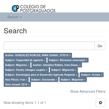
Search
Search
Go
Author: GONZALEZ ROBLES, IRMA DIANA; 373214 ×
Subject: Capacidad de agencia ×
Subject: Bienestar emocional ×
Subject: Migrants ×
Author: González Robles, Irma Diana. ×
Subject: Family changes couples ×
Subject: Migración ×
Subject: Estrategias para el Desarrollo Agrícola Regional ×
Subject: Action ×
Has File(s): true ×
Subject: Doctorado ×
Subject: Migration ×
Date issued: 2014 ×
Show Advanced Filters
Now showing items 1-1 of 1