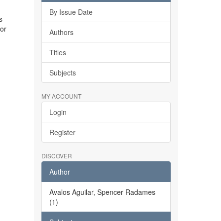
By Issue Date
s
tor
Authors
Titles
Subjects
MY ACCOUNT
Login
Register
DISCOVER
Author
Avalos Aguilar, Spencer Radames
(1)