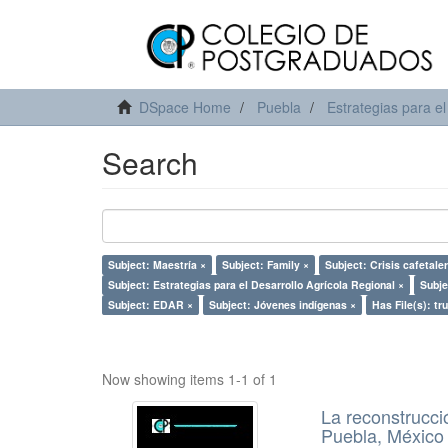
DSpace Home
Puebla
Estrategias para el
Search
Subject: Maestría ×
Subject: Family ×
Subject: Crisis cafetale
Subject: Estrategias para el Desarrollo Agrícola Regional ×
Subje
Subject: EDAR ×
Subject: Jóvenes indígenas ×
Has File(s): tr
Now showing items 1-1 of 1
La reconstrucci
Puebla, México