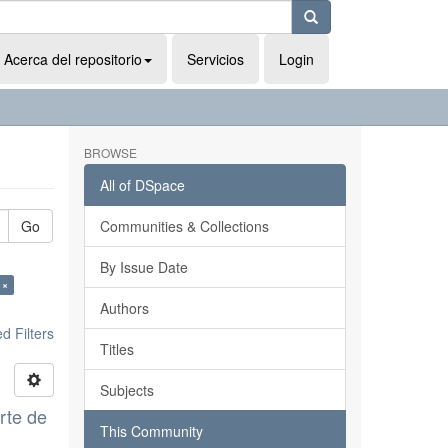
Acerca del repositorio
Servicios
Login
BROWSE
All of DSpace
Go
Communities & Collections
By Issue Date
 ×
Authors
 Filters
Titles
Subjects
rte de
This Community