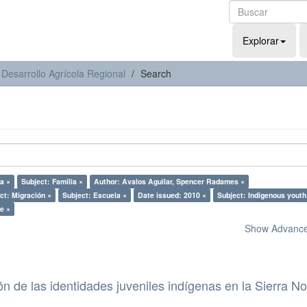
Explorar
 Desarrollo Agrícola Regional
Search
ra ×
Subject: Familia ×
Author: Avalos Aguilar, Spencer Radames ×
ct: Migración ×
Subject: Escuela ×
Date issued: 2010 ×
Subject: Indigenous youth
ue ×
Show Advanced
ón de las identidades juveniles indígenas en la Sierra No