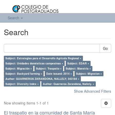
Search
Search
Go
Subject: Estrategias para el Desarrollo Agrícola Regional ×
Subject: Unidades domésticas campesinas ×
Subject: EDAR ×
Subject: Migración ×
Subject: Traspatio ×
Subject: Maestría ×
Subject: Backyard farming ×
Date issued: 2014 ×
Subject: Migration ×
Author: GUARNEROS ZARANDONA, NALLELY; 343184 ×
Subject: Diversity index ×
Author: Guarneros Zarandona, Nallely. ×
Show Advanced Filters
Now showing items 1-1 of 1
El traspatio en la comunidad de Santa María