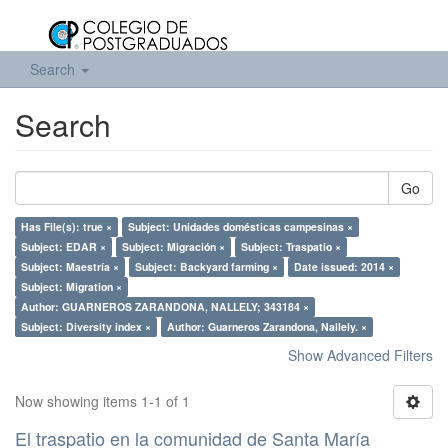
Search
Search
Go
Has File(s): true ×
Subject: Unidades domésticas campesinas ×
Subject: EDAR ×
Subject: Migración ×
Subject: Traspatio ×
Subject: Maestría ×
Subject: Backyard farming ×
Date issued: 2014 ×
Subject: Migration ×
Author: GUARNEROS ZARANDONA, NALLELY; 343184 ×
Subject: Diversity index ×
Author: Guarneros Zarandona, Nallely. ×
Show Advanced Filters
Now showing items 1-1 of 1
El traspatio en la comunidad de Santa María