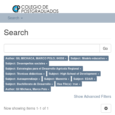
Search
Search
Go
Author: GIL MICHACA, MARCO POLO; 84558 ×
Subject: Modelo educativo ×
Subject: Desempeños sociales ×
Subject: Estrategías para el Desarrollo Agrícola Regional ×
Subject: Técnicas didácticas ×
Subject: High School of Development ×
Subject: Autoaprendizaje ×
Subject: Maestría ×
Subject: EDAR ×
Subject: Bachillerato de Desarrollo ×
Has File(s): true ×
Author: Gil Michaca, Marco Polo ×
Show Advanced Filters
Now showing items 1-1 of 1