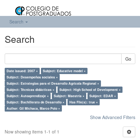
Search
Search
Go
Date issued: 2007 ×
Subject: Educative model ×
Subject: Desempeños sociales ×
Subject: Estrategías para el Desarrollo Agrícola Regional ×
Subject: Técnicas didácticas ×
Subject: High School of Development ×
Subject: Autoaprendizaje ×
Subject: Maestría ×
Subject: EDAR ×
Subject: Bachillerato de Desarrollo ×
Has File(s): true ×
Author: Gil Michaca, Marco Polo ×
Show Advanced Filters
Now showing items 1-1 of 1