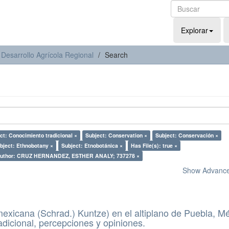
Explorar
 Desarrollo Agrícola Regional
Search
ct: Conocimiento tradicional ×
Subject: Conservation ×
Subject: Conservación ×
bject: Ethnobotany ×
Subject: Etnobotánica ×
Has File(s): true ×
uthor: CRUZ HERNANDEZ, ESTHER ANALY; 737278 ×
Show Advanced
mexicana (Schrad.) Kuntze) en el altiplano de Puebla, Mé
adicional, percepciones y opiniones.