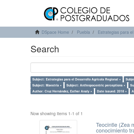
DSpace Home
Puebla
Estrategias para el
Search
Subject: Estrategias para el Desarrollo Agrícola Regional ×
Subje
Subject: Maestría ×
Subject: Anthropocentric perceptions ×
Su
Author: Cruz Hernández, Esther Analy ×
Date issued: 2018 ×
A
Now showing items 1-1 of 1
Teocintle (Zea 
conocimiento tr