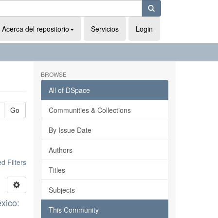
Acerca del repositorio
Servicios
Login
BROWSE
All of DSpace
Go
Communities & Collections
By Issue Date
Authors
 Filters
Titles
Subjects
xico:
This Community