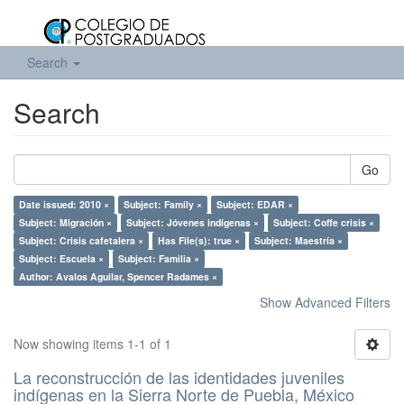
Search
Search
Go
Date issued: 2010 ×
Subject: Family ×
Subject: EDAR ×
Subject: Migración ×
Subject: Jóvenes indígenas ×
Subject: Coffe crisis ×
Subject: Crisis cafetalera ×
Has File(s): true ×
Subject: Maestría ×
Subject: Escuela ×
Subject: Familia ×
Author: Avalos Aguilar, Spencer Radames ×
Show Advanced Filters
Now showing items 1-1 of 1
La reconstrucción de las identidades juveniles
indígenas en la Sierra Norte de Puebla, México