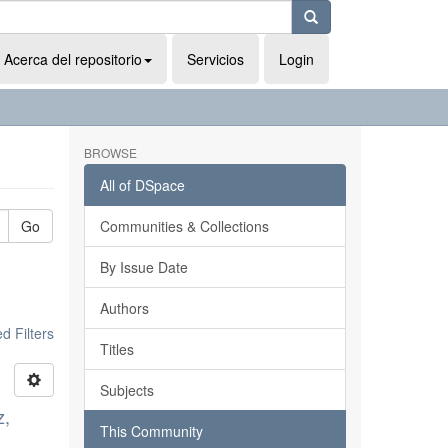
Acerca del repositorio
Servicios
Login
BROWSE
All of DSpace
Go
Communities & Collections
By Issue Date
Authors
 Filters
Titles
Subjects
z,
This Community