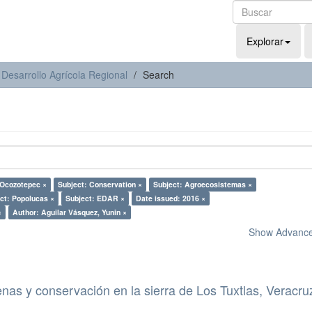
Explorar
 Desarrollo Agrícola Regional
Search
 Ocozotepec ×
Subject: Conservation ×
Subject: Agroecosistemas ×
ct: Popolucas ×
Subject: EDAR ×
Date issued: 2016 ×
×
Author: Aguilar Vásquez, Yunin ×
Show Advanced
nas y conservación en la sierra de Los Tuxtlas, Veracru