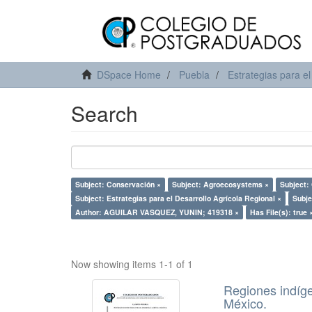
DSpace Home
Puebla
Estrategias para el
Search
Subject: Conservación ×
Subject: Agroecosystems ×
Subject:
Subject: Estrategias para el Desarrollo Agrícola Regional ×
Subje
Author: AGUILAR VASQUEZ, YUNIN; 419318 ×
Has File(s): true 
Now showing items 1-1 of 1
Regiones indíge
México.