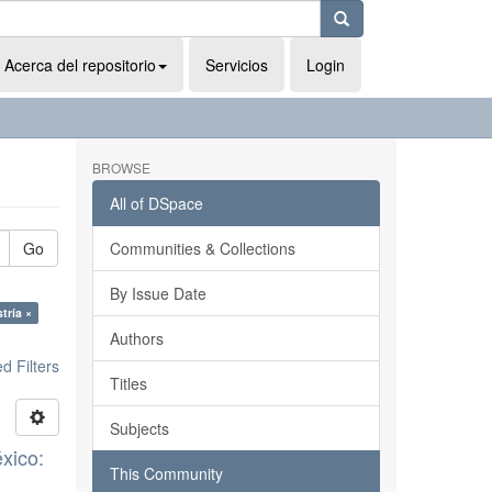
Acerca del repositorio
Servicios
Login
BROWSE
All of DSpace
Go
Communities & Collections
By Issue Date
tría ×
Authors
 Filters
Titles
Subjects
xico:
This Community