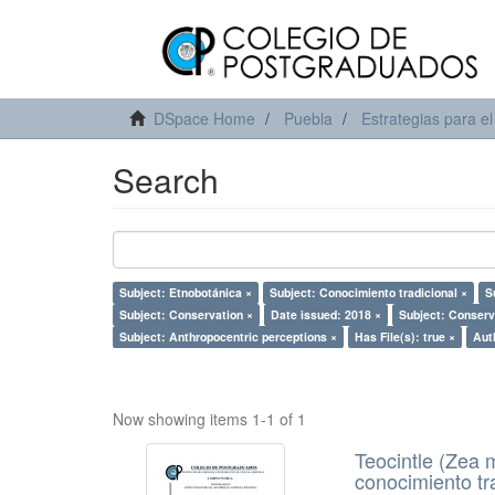
DSpace Home
Puebla
Estrategias para el
Search
Subject: Etnobotánica ×
Subject: Conocimiento tradicional ×
S
Subject: Conservation ×
Date issued: 2018 ×
Subject: Conserv
Subject: Anthropocentric perceptions ×
Has File(s): true ×
Aut
Now showing items 1-1 of 1
Teocintle (Zea 
conocimiento tr