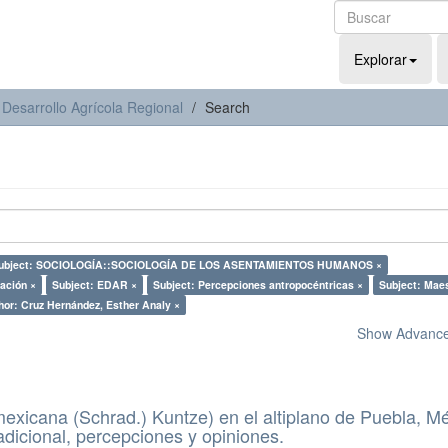
Explorar
 Desarrollo Agrícola Regional
Search
ubject: SOCIOLOGÍA::SOCIOLOGÍA DE LOS ASENTAMIENTOS HUMANOS ×
ación ×
Subject: EDAR ×
Subject: Percepciones antropocéntricas ×
Subject: Maes
hor: Cruz Hernández, Esther Analy ×
Show Advanced
mexicana (Schrad.) Kuntze) en el altiplano de Puebla, Mé
adicional, percepciones y opiniones.