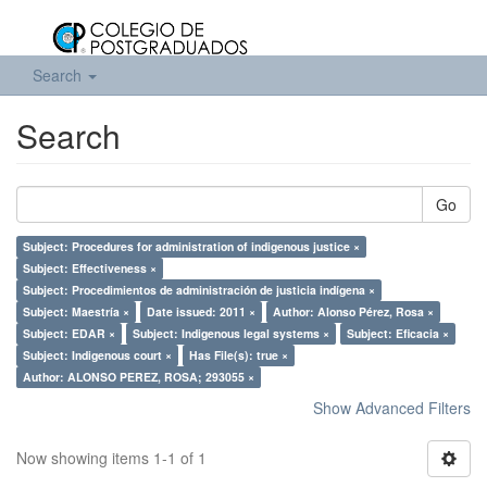
Search
Search
Go
Subject: Procedures for administration of indigenous justice ×
Subject: Effectiveness ×
Subject: Procedimientos de administración de justicia indígena ×
Subject: Maestría ×
Date issued: 2011 ×
Author: Alonso Pérez, Rosa ×
Subject: EDAR ×
Subject: Indigenous legal systems ×
Subject: Eficacia ×
Subject: Indigenous court ×
Has File(s): true ×
Author: ALONSO PEREZ, ROSA; 293055 ×
Show Advanced Filters
Now showing items 1-1 of 1