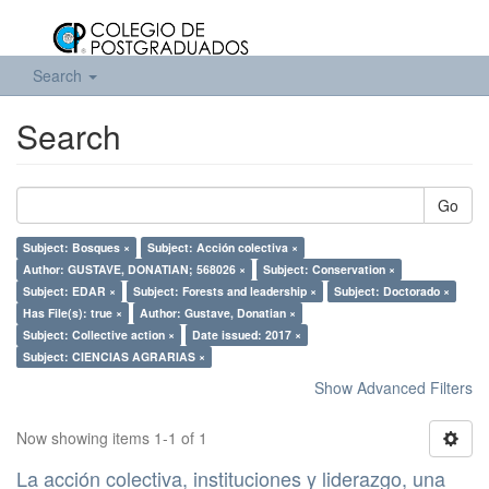
Search
Search
Go
Subject: Bosques ×
Subject: Acción colectiva ×
Author: GUSTAVE, DONATIAN; 568026 ×
Subject: Conservation ×
Subject: EDAR ×
Subject: Forests and leadership ×
Subject: Doctorado ×
Has File(s): true ×
Author: Gustave, Donatian ×
Subject: Collective action ×
Date issued: 2017 ×
Subject: CIENCIAS AGRARIAS ×
Show Advanced Filters
Now showing items 1-1 of 1
La acción colectiva, instituciones y liderazgo, una