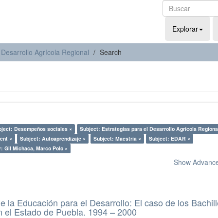
Explorar
 Desarrollo Agrícola Regional
Search
bject: Desempeños sociales ×
Subject: Estrategías para el Desarrollo Agrícola Regiona
ent ×
Subject: Autoaprendizaje ×
Subject: Maestría ×
Subject: EDAR ×
: Gil Michaca, Marco Polo ×
Show Advanced
e la Educación para el Desarrollo: El caso de los Bachil
n el Estado de Puebla. 1994 – 2000