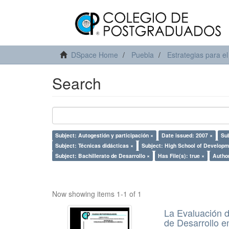
DSpace Home
Puebla
Estrategias para el
Search
Subject: Autogestión y participación ×
Date issued: 2007 ×
Su
Subject: Técnicas didácticas ×
Subject: High School of Developm
Subject: Bachillerato de Desarrollo ×
Has File(s): true ×
Author
Now showing items 1-1 of 1
La Evaluación d
de Desarrollo e