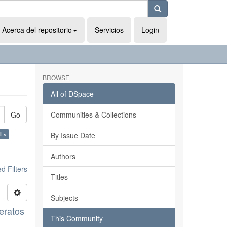
Acerca del repositorio
Servicios
Login
BROWSE
All of DSpace
Go
Communities & Collections
l ×
By Issue Date
Authors
 Filters
Titles
Subjects
leratos
This Community