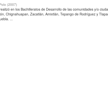
Polo
(
2007
)
 realizó en los Bachilleratos de Desarrollo de las comunidades y/o ciud
dón, Chignahuapan, Zacatlán, Amixtlán, Tepango de Rodríguez y Tlapa
ebla. ...