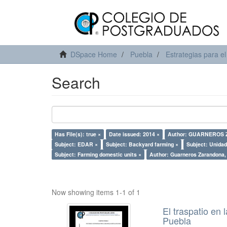
DSpace Home
Puebla
Estrategias para el
Search
Has File(s): true ×
Date issued: 2014 ×
Author: GUARNEROS 
Subject: EDAR ×
Subject: Backyard farming ×
Subject: Unida
Subject: Farming domestic units ×
Author: Guarneros Zarandona, 
Now showing items 1-1 of 1
El traspatio en
Puebla