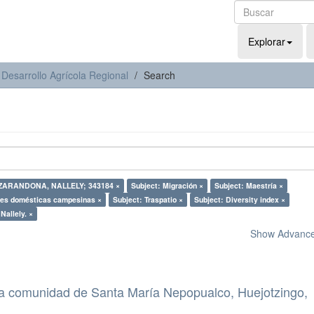
Explorar
 Desarrollo Agrícola Regional
Search
ZARANDONA, NALLELY; 343184 ×
Subject: Migración ×
Subject: Maestría ×
des domésticas campesinas ×
Subject: Traspatio ×
Subject: Diversity index ×
Nallely. ×
Show Advanced
 la comunidad de Santa María Nepopualco, Huejotzingo,