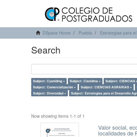
DSpace Home
Puebla
Estrategias para el
Search
Subject: Cyaniding ×
Subject: Cianidina ×
Subject: CIENCIA
Subject: Comercialización ×
Subject: CIENCIAS AGRARIAS ×
Subject: Diversidad ×
Subject: Estrategias para el Desarrollo Agr
Now showing items 1-1 of 1
Valor social, e
localidades de P