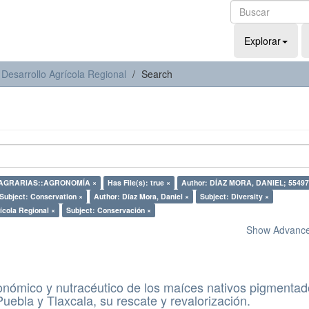
Explorar
 Desarrollo Agrícola Regional
Search
S AGRARIAS::AGRONOMÍA ×
Has File(s): true ×
Author: DÍAZ MORA, DANIEL; 55497
Subject: Conservation ×
Author: Díaz Mora, Daniel ×
Subject: Diversity ×
ícola Regional ×
Subject: Conservación ×
Show Advanced
conómico y nutracéutico de los maíces nativos pigmenta
uebla y Tlaxcala, su rescate y revalorización.