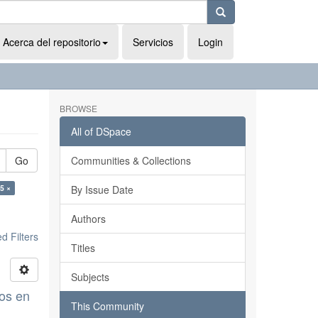
Acerca del repositorio
Servicios
Login
BROWSE
All of DSpace
Go
Communities & Collections
5 ×
By Issue Date
Authors
 Filters
Titles
Subjects
dos en
This Community