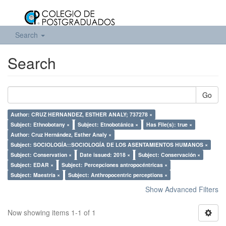
Search
Search
Go
Author: CRUZ HERNANDEZ, ESTHER ANALY; 737278 ×
Subject: Ethnobotany ×
Subject: Etnobotánica ×
Has File(s): true ×
Author: Cruz Hernández, Esther Analy ×
Subject: SOCIOLOGÍA::SOCIOLOGÍA DE LOS ASENTAMIENTOS HUMANOS ×
Subject: Conservation ×
Date issued: 2018 ×
Subject: Conservación ×
Subject: EDAR ×
Subject: Percepciones antropocéntricas ×
Subject: Maestría ×
Subject: Anthropocentric perceptions ×
Show Advanced Filters
Now showing items 1-1 of 1