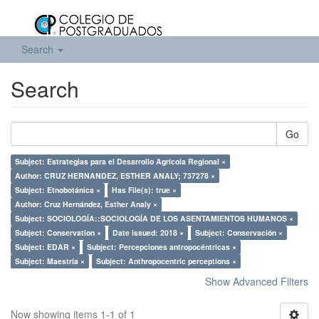
Search
Search
Go
Subject: Estrategias para el Desarrollo Agrícola Regional ×
Author: CRUZ HERNANDEZ, ESTHER ANALY; 737278 ×
Subject: Etnobotánica ×
Has File(s): true ×
Author: Cruz Hernández, Esther Analy ×
Subject: SOCIOLOGÍA::SOCIOLOGÍA DE LOS ASENTAMIENTOS HUMANOS ×
Subject: Conservation ×
Date issued: 2018 ×
Subject: Conservación ×
Subject: EDAR ×
Subject: Percepciones antropocéntricas ×
Subject: Maestría ×
Subject: Anthropocentric perceptions ×
Show Advanced Filters
Now showing items 1-1 of 1