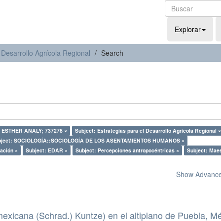
Explorar
 Desarrollo Agrícola Regional
Search
 ESTHER ANALY; 737278 ×
Subject: Estrategias para el Desarrollo Agrícola Regional ×
bject: SOCIOLOGÍA::SOCIOLOGÍA DE LOS ASENTAMIENTOS HUMANOS ×
ación ×
Subject: EDAR ×
Subject: Percepciones antropocéntricas ×
Subject: Maes
Show Advanced
mexicana (Schrad.) Kuntze) en el altiplano de Puebla, Mé