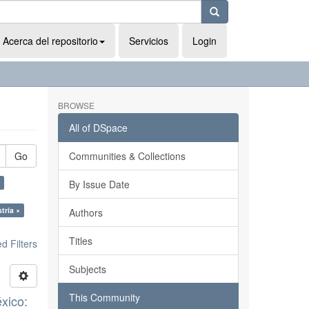
Acerca del repositorio
Servicios
Login
BROWSE
All of DSpace
Go
Communities & Collections
By Issue Date
tría ×
Authors
Titles
 Filters
Subjects
This Community
xico: