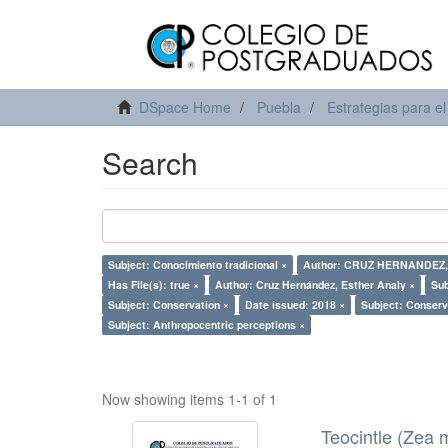
DSpace Home
Puebla
Estrategias para el
Search
Subject: Conocimiento tradicional ×
Author: CRUZ HERNANDEZ,
Has File(s): true ×
Author: Cruz Hernández, Esther Analy ×
Su
Subject: Conservation ×
Date issued: 2018 ×
Subject: Conserv
Subject: Anthropocentric perceptions ×
Now showing items 1-1 of 1
Teocintle (Zea 