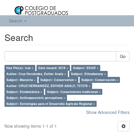
Search
Search
Go
Has File(s): true ×
Date issued: 2018 ×
Subject: EDAR ×
Author: Cruz Hernández, Esther Analy ×
Subject: Ethnobotany ×
Subject: Maestría ×
Subject: Conservation ×
Subject: Conservación ×
Author: CRUZ HERNANDEZ, ESTHER ANALY; 737278 ×
Subject: Etnobotánica ×
Subject: Conocimiento tradicional ×
Subject: Anthropocentric perceptions ×
Subject: Estrategias para el Desarrollo Agrícola Regional ×
Show Advanced Filters
Now showing items 1-1 of 1