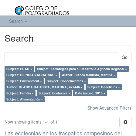
Search
Search
Go
Subject: EDAR ×
Subject: Estrategias para el Desarrollo Agrícola Regional ×
Subject: CIENCIAS AGRARIAS ×
Author: Blanca Bautista, Martina ×
Subject: Environment ×
Subject: Conocimientos ×
Author: BLANCA BAUTISTA, MARTINA; 477446 ×
Subject: Beneficios ×
Subject: Familia ×
Subject: Ecotecnia ×
Date issued: 2015 ×
Subject: Alimentación ×
Show Advanced Filters
Now showing items 1-1 of 1
Las ecotecnias en los traspatios campesinos del